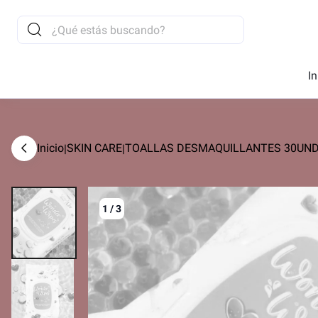
In
Inicio
SKIN CARE
TOALLAS DESMAQUILLANTES 30UND 
|
|
1
/
3